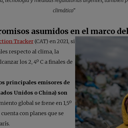
a, tecnología y medidas regulatorias urgentes, también 
climático"
romisos asumidos en el marco del
se abre en una pestaña nueva
ction Tracker
(CAT) en 2021, si
es respecto al clima, la
anzar los 2, 4º C a finales de
os principales emisores de
tados Unidos o China) son
miento global se frene en 1,5º
a cuenta con planes que se
arís.