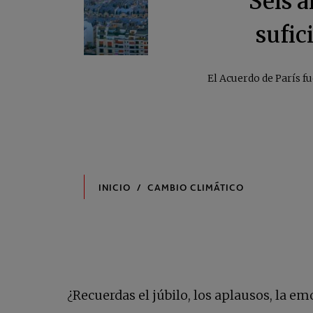
Seis a
sufic
El Acuerdo de París f
¿Recuerdas el júbilo, los aplausos, la e