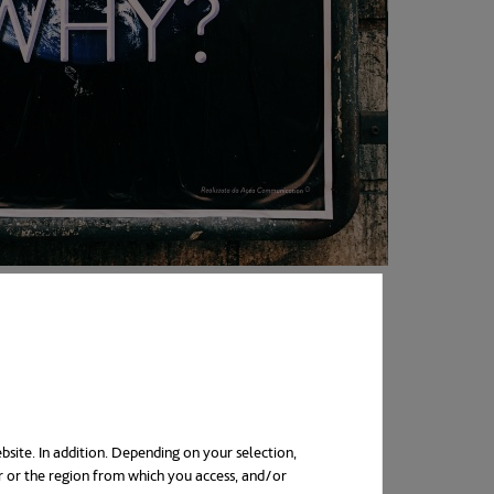
 Glasgow
. El resultado, una cumbre del
ue la velocidad a la que se emprenden
, del progreso de cada país. Y
cada
bsite. In addition. Depending on your selection,
es más ambiciosos
. Como consecuencia,
r or the region from which you access, and/or