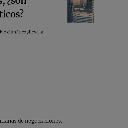
s, ¿son
ticos?
io climático ¿lleva la
semanas de negociaciones,