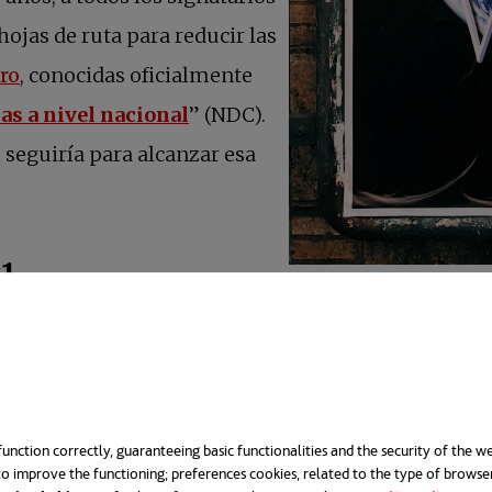
hojas de ruta para reducir las
ro
, conocidas oficialmente
s a nivel nacional
” (NDC).
 seguiría para alcanzar esa
21
ecíamos atentos a lo que sucedía en la
COP26 de
s y muy esperanzadores, pero con la amenaza de q
 como un mecanismo de seguimiento, por así decirlo
unction correctly, guaranteeing basic functionalities and the security of the we
en presentar unos objetivos climáticos nacional
o improve the functioning; preferences cookies, related to the type of browse