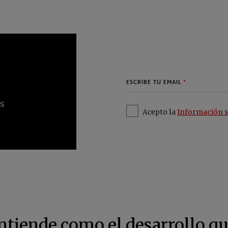
Acepto la
Información s
ntiende como el desarrollo que