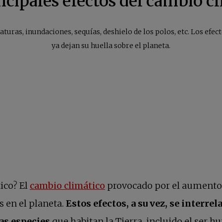
ncipales efectos del cambio c
uras, inundaciones, sequías, deshielo de los polos, etc. Los efec
ya dejan su huella sobre el planeta.
se abre en una pestaña nu
ico? El
cambio climático
provocado por el aumento 
 en el planeta.
Estos efectos, a su vez, se interre
as especies
que habitan la Tierra, incluido el ser 