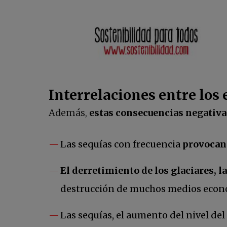
Interrelaciones entre los 
se abre en una pestaña nue
Además,
estas consecuencias negativa
Las sequías con frecuencia
provocan 
El derretimiento de los glaciares, la
destrucción de muchos medios econó
Las sequías, el aumento del nivel d