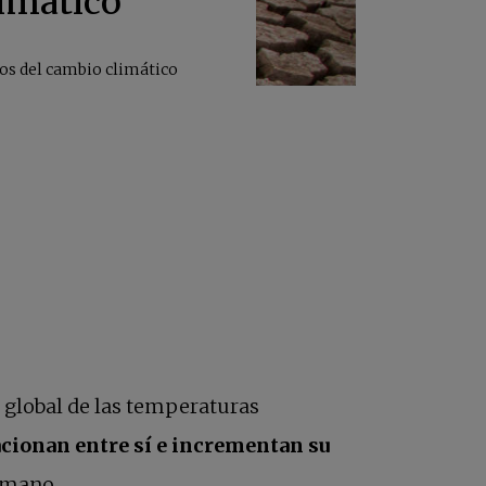
limático
tos del cambio climático
eva
global de las temperaturas
lacionan entre sí e incrementan su
humano.