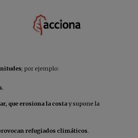
gnitudes
; por ejemplo:
s
.
ar, que erosiona la costa
y supone la
provocan refugiados climáticos
.