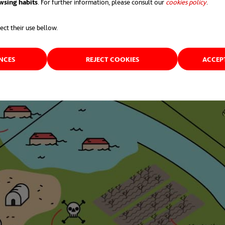
wsing habits
. For further information, please consult our
cookies policy
.
ect their use bellow.
ENCES
REJECT COOKIES
ACCEP