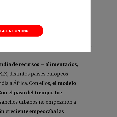
adas
con sus rúas, plazas porticadas e
o florecer el comercio y los talleres en
T ALL & CONTINUE
dinámica de crecimiento vertical
fue
indad de más de una altura, en las cuales
ndía de recursos – alimentarios,
y XIX, distintos países europeos
dia a África. Con ellos,
el modelo
Con el paso del tiempo, fue
nsanches urbanos no empezaron a
ón creciente empeoraba las