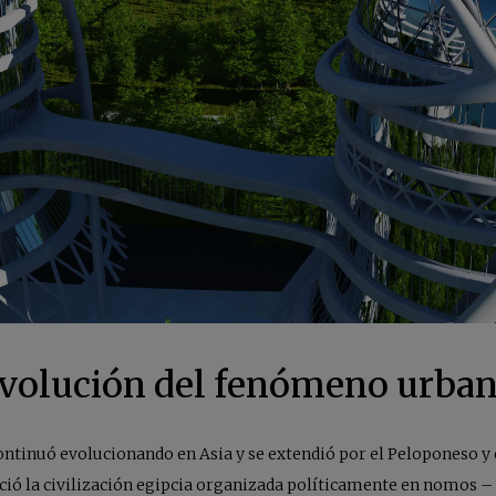
volución del fenómeno urba
tinuó evolucionando en Asia y se extendió por el Peloponeso y el
oreció la civilización egipcia organizada políticamente en nomos 