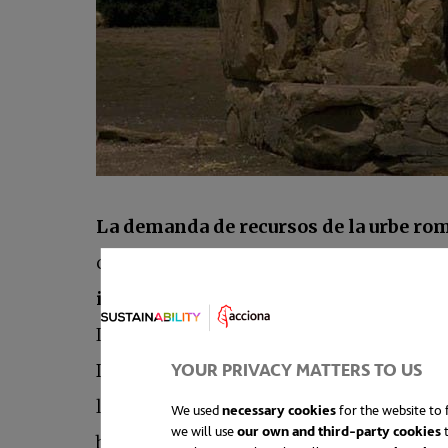
La demanda de recursos de la urbe ro
convertidos en graneros del imperio, ob
inercias de la escala alcanzada por tal
Las características y dimensiones de la g
YOUR PRIVACY MATTERS TO US
Damasco (Siria), Bagdad (Iraq), con 700
los siglos XII y XIV como centro cultura
We used
necessary cookies
for the website to f
we will use
our own and third-party cookies
t
barrios amurallados a lo largo de calles 