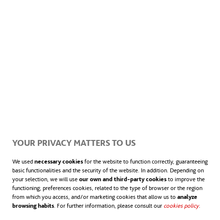
YOUR PRIVACY MATTERS TO US
We used
necessary cookies
for the website to function correctly, guaranteeing
basic functionalities and the security of the website. In addition. Depending on
your selection, we will use
our own and third-party cookies
to improve the
functioning; preferences cookies, related to the type of browser or the region
from which you access, and/or marketing cookies that allow us to
analyze
El santo grial del urbanismo sostenible es
browsing habits
. For further information, please consult our
cookies policy
.