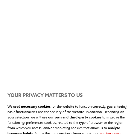
para no dejar nuestra huerta sin agua más
de dos días seguidos.
- Con el fuerte sol existe el peligro de
quemar las hojas de nuestras plantas si no
regamos
adecuadamente:
mejor a primera
hora de la mañana o a última de la tarde.
YOUR PRIVACY MATTERS TO US
-
¿Sabías que es mejor un riego profundo
We used
necessary cookies
for the website to function correctly, guaranteeing
y espaciado que uno frecuente y
basic functionalities and the security of the website. In addition. Depending on
your selection, we will use
our own and third-party cookies
to improve the
superficial?
Hacerlo así ayuda a que las
functioning; preferences cookies, related to the type of browser or the region
from which you access, and/or marketing cookies that allow us to
analyze
browsing habits
. For further information, please consult our
cookies policy
.