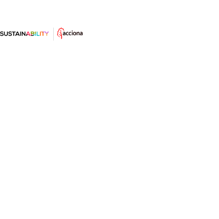
Trucos para hacer un huerto
urbano de verano
Según la estación del año, son mejores unos
productos y ciertos cuidados y recomendaciones.