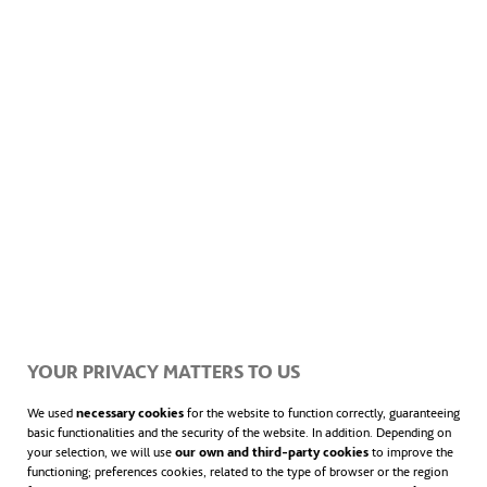
que nos aquejan (como es ahora la crisis
económica global).
Por parte de los
estados
se ha de
conseguir
que el deporte llegue a todos los estratos
de la sociedad, facilitando su acceso y
promoviendo la actividad física
entre la
YOUR PRIVACY MATTERS TO US
población.
We used
necessary cookies
for the website to function correctly, guaranteeing
basic functionalities and the security of the website. In addition. Depending on
your selection, we will use
our own and third-party cookies
to improve the
functioning; preferences cookies, related to the type of browser or the region