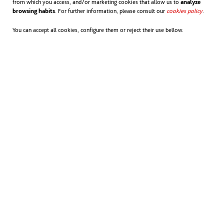
from which you access, and/or marketing cookies that allow us to
analyze
Y tú, ¿qué opinas? ¿Ayuda el deporte a la
browsing habits
. For further information, please consult our
cookies policy
.
integración?
You can accept all cookies, configure them or reject their use bellow.