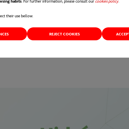
wsing habits
. For further information, please consult our
cookies policy
.
ect their use bellow.
tan maravilloso..
.¿por qué no funciona todo a bas
ENCES
REJECT COOKIES
ACCEP
rrollo, así como impulsar políticas gubernamentales,
 hidrógeno puede ayudarnos a conseguir la neutrali