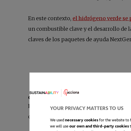
En este contexto,
el hidrógeno verde se 
un combustible clave y el desarrollo de l
claves de los paquetes de ayuda NextGe
Es el elemento químico más abundante de
YOUR PRIVACY MATTERS TO US
contaminantes. Pero no todo el hidrógen
We used
necessary cookies
for the website to f
we will use
our own and third-party cookies
t