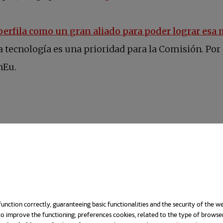
perfila como un gran aliado para poder lograr esa
a tecnología es una prioridad para la Comisión. Por 
nEu.
l mundo. Es ligero, almacenable, denso en energía
o en sostenible. El que nos
interesa tanto a nosotr
unction correctly, guaranteeing basic functionalities and the security of the we
o improve the functioning; preferences cookies, related to the type of browse