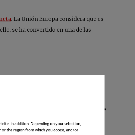
se abre en una pestaña nueva
 meta
. La Unión Europa considera que es
ello, se ha convertido en una de las
 y no genera en sí emisiones directas de
os como al planeta es el verde
.
bsite. In addition. Depending on your selection,
r or the region from which you access, and/or