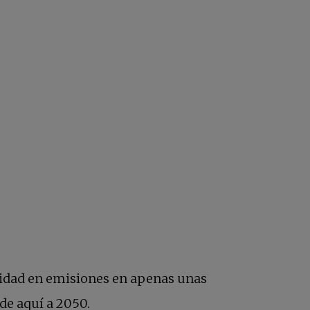
lidad en emisiones en apenas unas
se abre en una pestaña nueva
de aquí a 2050.