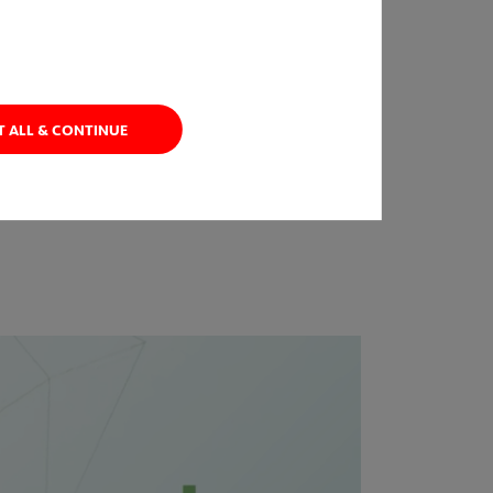
e de hidrógeno?
Porque todavía se tiene
T ALL & CONTINUE
 parar salvar las barreras a las que se
dad en carbono.