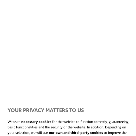
mostrar sus beneficios que conllevan este
tipo de energías en el entorno y cómo se
deben gestionar los recursos naturales
limitados.
No le tengas miedo a las abejas
La abeja Tina tiene que hacer su parte de
trabajo en la colmena, ¡pero ella lo que
YOUR PRIVACY MATTERS TO US
quiere es bailar! Aprende todo sobre las
We used
necessary cookies
for the website to function correctly, guaranteeing
abejas en este juego educativo en el que
basic functionalities and the security of the website. In addition. Depending on
your selection, we will use
our own and third-party cookies
to improve the