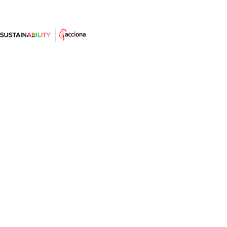
Apps sobre sostenibilidad para los
más pequeños
Es necesario poner a disposición de los niños
herramientas que les acerquen a la sostenibilidad