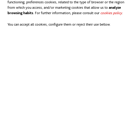
ayudarás a la pequeña Tina a encontrar su
functioning; preferences cookies, related to the type of browser or the region
from which you access, and/or marketing cookies that allow us to
analyze
lugar en el mundo. Una divertida y tierna
browsing habits
. For further information, please consult our
cookies policy
.
You can accept all cookies, configure them or reject their use bellow.
historia en ocho capítulos con divertidos
mini-juegos e información amena para
concienciar sobre la importancia de las
abejas y de cuidar la naturaleza.
En 2018, la abeja fue declarada
el animal
más importante del planeta
según el
Instituto EarthWatch, que estableció que sin
ellas no sería posible la vida tal y como la
conocemos. Sin embargo, el 90% de las
abejas del planeta han desaparecido en las