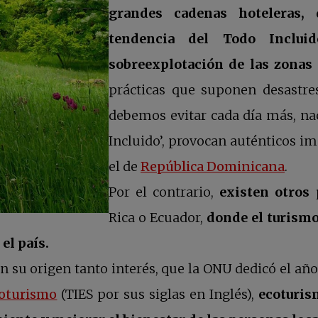
grandes cadenas hoteleras, q
tendencia del Todo Inclui
sobreexplotación de las zonas 
prácticas que suponen desastre
debemos evitar cada día más, nac
Incluido’, provocan auténticos 
se a
el de
República Dominicana
.
Por el contrario,
existen otros 
Rica o Ecuador,
donde el turismo
 el país.
su origen tanto interés, que la ONU dedicó el año 
se abre en una pestaña nueva
coturismo
(TIES por sus siglas en Inglés),
ecoturism