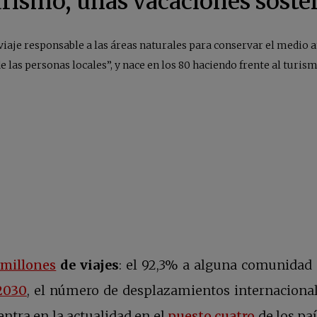
rismo, unas vacaciones soste
viaje responsable a las áreas naturales para conservar el medio 
e las personas locales”, y nace en los 80 haciendo frente al turi
se abre en una pestaña nueva
 millones
de viajes
: el 92,3% a alguna comunidad e
se abre en una pestaña nueva
2030
, el número de desplazamientos internacional
se abre e
entra en la actualidad en el
puesto cuatro
de los pa