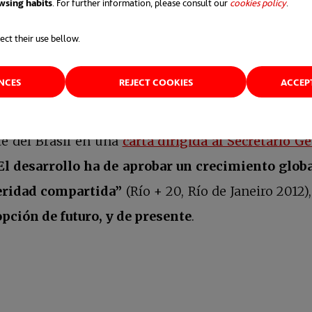
wsing habits
. For further information, please consult our
cookies policy
.
 urbanísticos’, es clave
para llevar a cabo un turi
ect their use bellow.
nerar el menor impacto posible en el destino elegi
ENCES
REJECT COOKIES
ACCEP
local.
Viajar, en resumen, de una forma comprometid
smo de masas
que genera un gran impacto sobre el te
e del Brasil en una
carta dirigida al Secretario G
El desarrollo ha de aprobar un crecimiento global
peridad compartida”
(Río + 20, Río de Janeiro 2012)
opción de futuro, y de presente
.