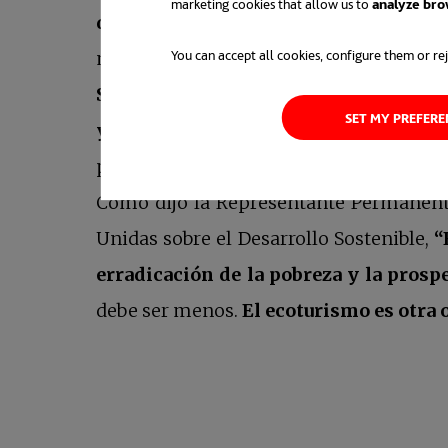
marketing cookies that allow us to
analyze bro
destinos turísticos que sean ‘desastres
You can accept all cookies, configure them or rej
medida de lo posible.
Se trata, en realidad, de conseguir ge
SET MY PREFER
y disfrute de la naturaleza y la cultura 
personas,
huyendo de todo aquel turi
Como dijo la Representante Permanent
Unidas sobre el Desarrollo Sostenible,
“
erradicación de la pobreza y la pros
debe ser menos.
El ecoturismo es otra 