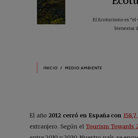
Ecotu
El Ecoturismo es “el 
bienestar d
El año
2012 cerró en España con
158,7
extranjero. Según el
Tourism Towards 
entre 2010 y 2030. Nuestro país, se encu