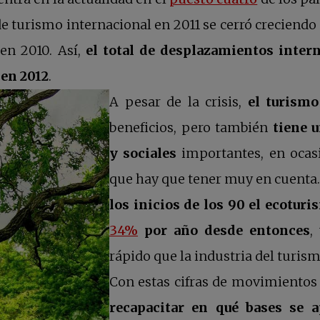
 turismo internacional en 2011 se cerró creciendo
en 2010. Así,
el total de desplazamientos inter
 en 2012
.
A pesar de la crisis,
el turismo
beneficios, pero también
tiene 
y sociales
importantes, en ocasi
que hay que tener muy en cuenta
los inicios de los 90 el ecotur
se abre en una pestaña nuev
34%
por año desde entonces
,
rápido que la industria del turism
Con estas cifras de movimientos 
recapacitar en qué bases se a