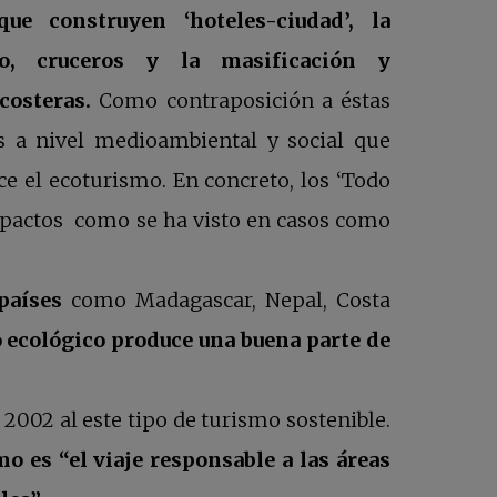
ue construyen ‘hoteles-ciudad’, la
do, cruceros y la masificación y
costeras.
Como contraposición a éstas
s a nivel medioambiental y social que
e el ecoturismo. En concreto, los ‘Todo
impactos como se ha visto en casos como
bre en una pestaña nueva
países
como Madagascar, Nepal, Costa
 ecológico produce una buena parte de
2002 al este tipo de turismo sostenible.
o es “el viaje responsable a las áreas