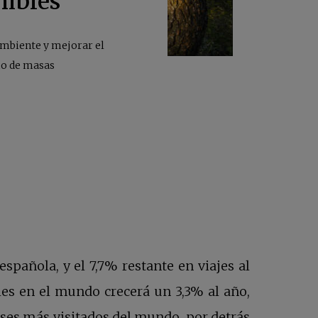
nibles
ambiente y mejorar el
smo de masas
spañola, y el 7,7% restante en viajes al
es en el mundo crecerá un 3,3% al año,
n una pestaña nueva
íses más visitados del mundo, por detrás