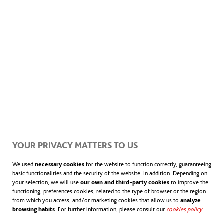
extinciones locales. La desaparición de
especies animales y vegetales contribuye al
deterioro del paisaje sonoro natural.
Adicionalmente,
la contaminación acústica
generada por las actividades humanas en
zonas naturales dificulta
que los sonidos
de la fauna sean bien percibidos,
YOUR PRIVACY MATTERS TO US
imponiendo una barrera aún mayor a la
We used
necessary cookies
for the website to function correctly, guaranteeing
basic functionalities and the security of the website. In addition. Depending on
comunicación animal.
your selection, we will use
our own and third-party cookies
to improve the
functioning; preferences cookies, related to the type of browser or the region
from which you access, and/or marketing cookies that allow us to
analyze
browsing habits
. For further information, please consult our
cookies policy
.
La bioacústica estudia el