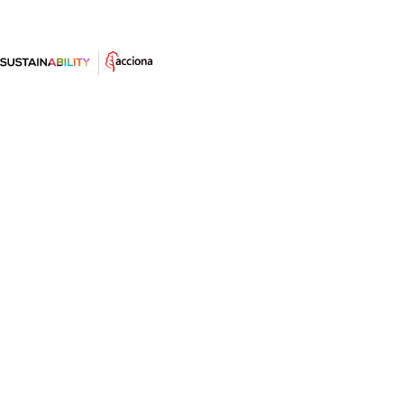
Cuando la naturaleza es cada vez
más silenciosa
Los sonidos naturales cumplen una función esencial
en los ecosistemas. Hablamos de qué es el silencio