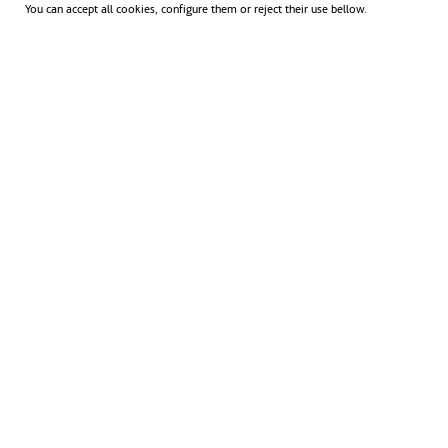
You can accept all cookies, configure them or reject their use bellow.
ningú
n ser
vivo
marin
o
muert
o o
morib
undo:
se
aprove