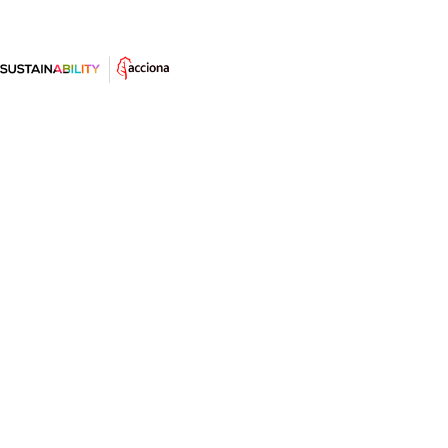
Pesca destructiva contra pesca
sostenible
La pesca con red de deriva conocida como “cortinas
de la muerte” atrapaba cerca de 10.000 cetáceos cada