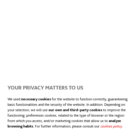
a de
juveni
les o
especi
es
sobree
xplota
YOUR PRIVACY MATTERS TO US
das.
We used
necessary cookies
for the website to function correctly, guaranteeing
basic functionalities and the security of the website. In addition. Depending on
No
your selection, we will use
our own and third-party cookies
to improve the
functioning; preferences cookies, related to the type of browser or the region
desca
from which you access, and/or marketing cookies that allow us to
analyze
browsing habits
. For further information, please consult our
cookies policy
.
rta