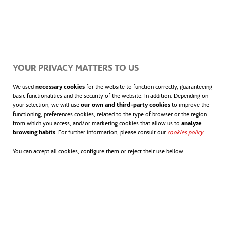
ocasiones ingiriendo. Los chicles, por su
parte, están compuestos por un 80 % de
plástico. A pesar de lo insignificantes que
YOUR PRIVACY MATTERS TO US
parecen, se estima que necesitan
We used
necessary cookies
for the website to function correctly, guaranteeing
basic functionalities and the security of the website. In addition. Depending on
alrededor de 5 años para desaparecer y de
your selection, we will use
our own and third-party cookies
to improve the
functioning; preferences cookies, related to the type of browser or the region
nuevo se trata de uno de los residuos que
from which you access, and/or marketing cookies that allow us to
analyze
browsing habits
. For further information, please consult our
cookies policy
.
con más frecuencia las especies
You can accept all cookies, configure them or reject their use bellow.
confunden con comida.
Vidrio: hasta 4.000 años
4.000, esta es la friolera de años que tarda
una botella de vidrio en descomponerse