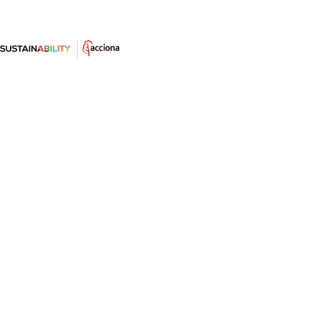
Los residuos que el planeta no
puede digerir: cuánto dura la
basura
Los residuos que abandonamos en la naturaleza, sin