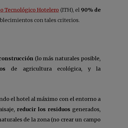
una pestaña nueva
se abre en una pestaña nu
to Tecnológico Hotelero
(ITH), el
90% de
blecimientos con tales criterios.
construcción
(lo más naturales posible,
os
de agricultura ecológica, y la
ando el hotel al máximo con el entorno a
eva
aisaje,
reducir los residuos
generados,
aturales de la zona (no crear un campo