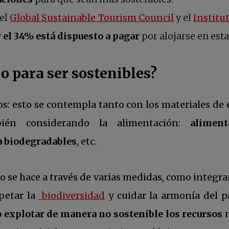
se abre en 
 el
Global Sustainable Tourism Council
y el
Institu
y el 34% está dispuesto a pagar
por alojarse en esta
o para ser sostenibles?
os: esto se contempla tanto con los materiales de
bién considerando la alimentación:
aliment
a biodegradables
, etc.
to se hace a través de varias medidas, como integr
se abre en una pestaña nu
spetar la
biodiversidad
y cuidar la armonía del p
 explotar de manera no sostenible los recursos
n