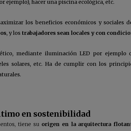
r ejemplo), hacer una piscina ecológica, etc.
maximizar los beneficios económicos y sociales 
nos
, y los
trabajadores sean locales y con condicio
gético, mediante iluminación LED por ejemplo
re en una pestaña nueva
les solares, etc. Ha de cumplir con los princip
turales.
último en sostenibilidad
entos, tiene su
origen en la arquitectura flotan