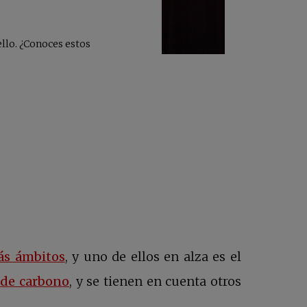
?
ello. ¿Conoces estos
se abre en una pestaña nueva
ás ámbitos
, y uno de ellos en alza es el
se abre en una pestaña nueva
 de carbono
, y se tienen en cuenta otros