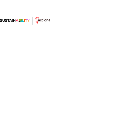
¿Cuál es la energía más sostenible
y barata? La que no se usa y se
ahorra
Cuanto más ahorro de energía consigamos, menos