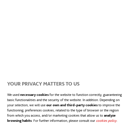
un importante subsector energético, el de
las
Empresas de Servicios Energéticos
,
(conocidas como ESEs o ESCOs, por sus
siglas en inglés, “Energy Services
Companies”),
especializadas en implantar
proyectos de eficiencia energética que
supongan un ahorro en el consumo
y en la
YOUR PRIVACY MATTERS TO US
factura energética del cliente.
We used
necessary cookies
for the website to function correctly, guaranteeing
basic functionalities and the security of the website. In addition. Depending on
your selection, we will use
our own and third-party cookies
to improve the
functioning; preferences cookies, related to the type of browser or the region
from which you access, and/or marketing cookies that allow us to
analyze
browsing habits
. For further information, please consult our
cookies policy
.