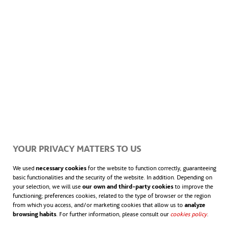
un lugar a otro.
Así mismo, promover un nuevo diseño
urbanístico que promueva
los barrios de 15
minutos
, como hacen ciudades como París,
ayuda a reducir el tráfico. El objetivo de este
sistema es que los ciudadanos puedan
acceder a todos los servicios y bienes
YOUR PRIVACY MATTERS TO US
necesarios para su día a día (hospitales,
We used
necessary cookies
for the website to function correctly, guaranteeing
tiendas, colegios, parques, etc) sin tener que
basic functionalities and the security of the website. In addition. Depending on
your selection, we will use
our own and third-party cookies
to improve the
desplazarse a más de 15 minutos.
functioning; preferences cookies, related to the type of browser or the region
from which you access, and/or marketing cookies that allow us to
analyze
browsing habits
. For further information, please consult our
cookies policy
.