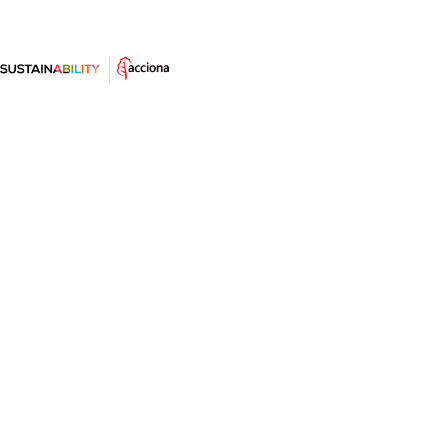
Vivir en una isla de calor urbana:
¿podemos hacer algo contra el
calor extremo en las ciudades?
El fenómeno isla de calor urbana y el cambio