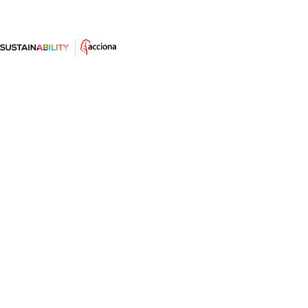
Medidas de movilidad sostenible
vistas en ciudades libres de
emisiones
Restringir el centro, pagar por no aparcar o planear