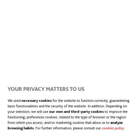
abonaba el coste de la plaza
para que
utilizasen ese dinero en el transporte
público
.
Acudir a la oficina o la universidad de
forma sostenible
Lo cierto es que los lugares de trabajo han
YOUR PRIVACY MATTERS TO US
demostrado tener una gran influencia a la
We used
necessary cookies
for the website to function correctly, guaranteeing
hora de alentar la sustitución del vehículo
basic functionalities and the security of the website. In addition. Depending on
your selection, we will use
our own and third-party cookies
to improve the
functioning; preferences cookies, related to the type of browser or the region
privado por medidas de
movilidad
from which you access, and/or marketing cookies that allow us to
analyze
browsing habits
. For further information, please consult our
cookies policy
.
sostenible
. Ya sea a través de ofrecer
rutas