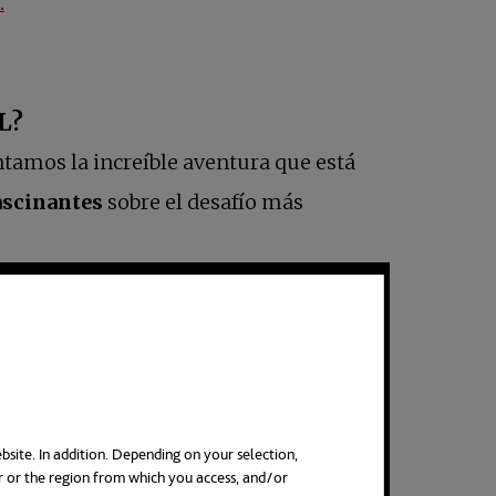
.
L?
ntamos la increíble aventura que está
ascinantes
sobre el desafío más
bsite. In addition. Depending on your selection,
r or the region from which you access, and/or