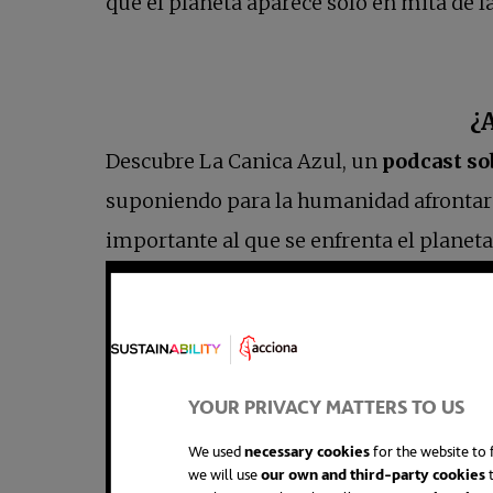
que el planeta aparece solo en mita de 
¿
Descubre La Canica Azul, un
podcast so
suponiendo para la humanidad afrontar 
importante al que se enfrenta el planeta
YOUR PRIVACY MATTERS TO US
We used
necessary cookies
for the website to f
we will use
our own and third-party cookies
t