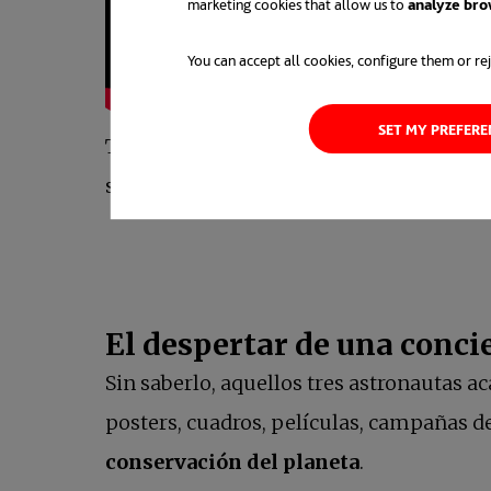
marketing cookies that allow us to
analyze bro
You can accept all cookies, configure them or rej
SET MY PREFER
También puedes encontrar todos los ca
sorprenderá!
El despertar de una concie
Sin saberlo, aquellos tres astronautas 
posters, cuadros, películas, campañas d
conservación del planeta
.