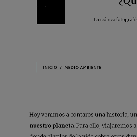
¿Qu
La icónica fotografí
Hoy venimos a contaros una historia, un
nuestro planeta
. Para ello, viajaremos 
donde el valor de la vida cobra otras dim