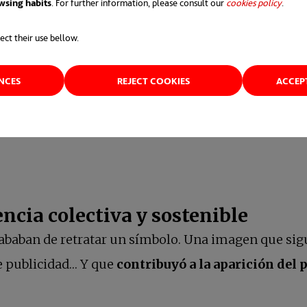
wsing habits
. For further information, please consult our
cookies policy
.
ect their use bellow.
ENCES
REJECT COOKIES
ACCEP
pítulos de
La Canica Azul
en
las principales plataf
ncia colectiva y sostenible
acababan de retratar un símbolo. Una imagen que s
e publicidad… Y que
contribuyó a la aparición del