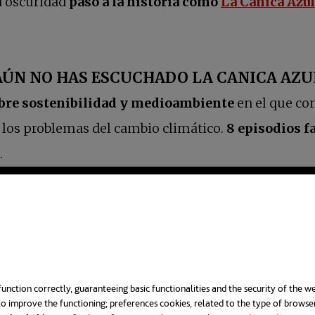
la oscuridad
pasó a la historia como
La Canica Azul
AÚN NO HAS ESCUCHADO LA CANICA AZU
bre sostenibilidad y medioambiente
en el que co
los problemas del cambio climático.
8 episodios f
.
unction correctly, guaranteeing basic functionalities and the security of the we
o improve the functioning; preferences cookies, related to the type of browse