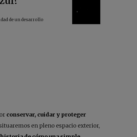
zul?
idad de un desarrollo
por
conservar, cuidar y proteger
s situaremos en pleno espacio exterior,
a historia de cómo una simple