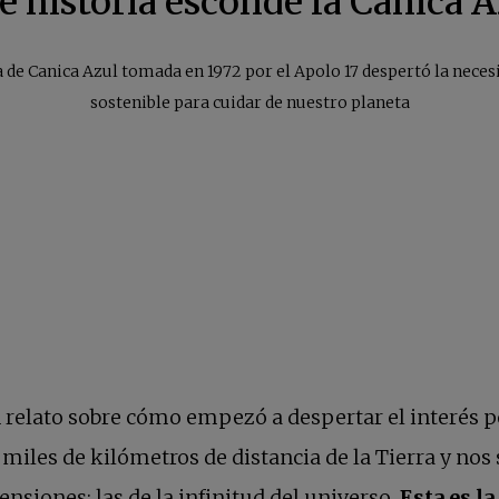
é historia esconde la Canica A
a de Canica Azul tomada en 1972 por el Apolo 17 despertó la neces
sostenible para cuidar de nuestro planeta
 relato sobre cómo empezó a despertar el interés 
a miles de kilómetros de distancia de la Tierra y no
ensiones: las de la infinitud del universo.
Esta es l