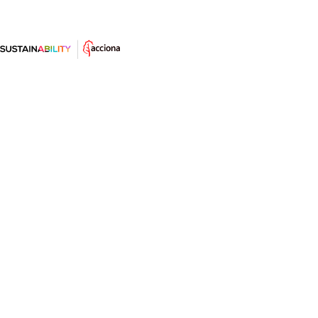
Extinction Rebellion, la nueva
lucha ciudadana contra el cambio
climático
El capítulo de las protestas sociales contra el cambio