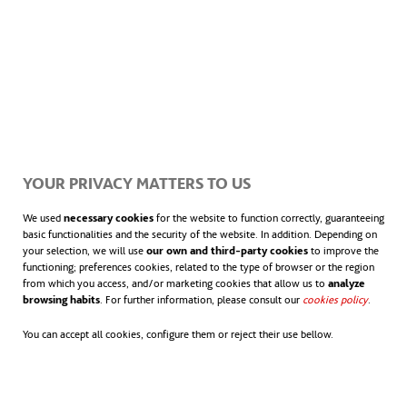
centenares de personas atraídas por su
propuesta y por el atrevimiento de sus
iniciativas para
frenar el cambio climático
.
Por ahora su radio de acción alcanza al país
británico, pero el movimiento tiene una
YOUR PRIVACY MATTERS TO US
vocación internacional ya que “la crisis
We used
necessary cookies
for the website to function correctly, guaranteeing
climática, ecológica y civilizatoria” debe ser
basic functionalities and the security of the website. In addition. Depending on
your selection, we will use
our own and third-party cookies
to improve the
abordada por los gobiernos del mundo de
functioning; preferences cookies, related to the type of browser or the region
from which you access, and/or marketing cookies that allow us to
analyze
manera urgente y empieza a cobrar alza en
browsing habits
. For further information, please consult our
cookies policy
.
países como Francia y Holanda.
You can accept all cookies, configure them or reject their use bellow.
El
movimiento medioambiental
Fridays
for future comenzó con una niña y un par