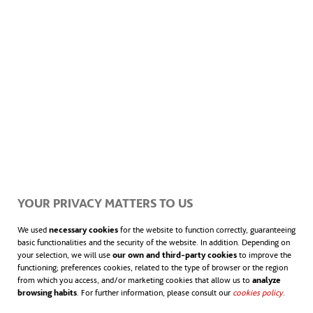
gas natural—, la proliferación de anuncios
de inversiones está acelerando los tiempos
para alcanzar la rentabilidad. De hecho, los
planes de la UE incluyen instalar 40
gigavatios de capacidad de electrolizadores
de hidrógeno renovable para 2030. Además,
otros planes de desarrollo y producción del
YOUR PRIVACY MATTERS TO US
hidrógeno verde
están proliferando en todo
We used
necessary cookies
for the website to function correctly, guaranteeing
basic functionalities and the security of the website. In addition. Depending on
el mundo como te contamos en
este
your selection, we will use
our own and third-party cookies
to improve the
functioning; preferences cookies, related to the type of browser or the region
artículo.
from which you access, and/or marketing cookies that allow us to
analyze
browsing habits
. For further information, please consult our
cookies policy
.