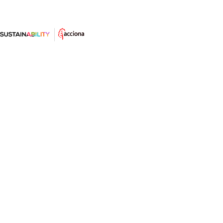
Estos han sido algunos de los hitos
en sostenibilidad de 2022
Por si te los habías perdido, recopilamos los artículos
más leídos por los lectores y los hitos sobre